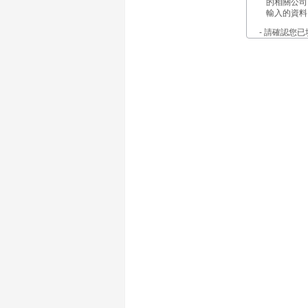
的相關公司
輸入的資料
- 請確認您
羅姆半導體
- 為您提供
- 為您提供
- 進行調查
- 您的來信