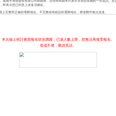
、羅姆半導體股份有限公司經銷商、自營商和銷售代表分享與您有關的一些資訊。您
，即表示您已同意上述各項條款。
已填上完整而正確的電郵地址。不完整或有錯誤的電郵地址，將使郵件無法送達。
股份有限公司將把您所提供的資訊用於下列各項目的。
羅姆半導體股份有限公司的重要資料。
與羅姆半導體股份有限公司產品相關的有用資訊或提案。
本次線上研討會因報名狀況踴躍，已達人數上限，恕無法再接受報名。
或分析，以開發並提供更好的產品和服務。
造成不便，敬請見諒。
詢問將被轉送到羅姆半導體股份有限公司的支援代表或經銷商手中，以便由其為您提供