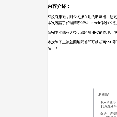
内容介紹：
有沒有想過，阿公阿嬤在用的助聽器、想更
本次邀請了代理商夥伴Weltrend(偉詮
聽完本次課程之後，您將對NFC的原理、
本次除了上線並回填問卷即可抽超商$50即
名）！
相關備註;
- 個人資訊必
同意羅姆半
- 羅姆半導