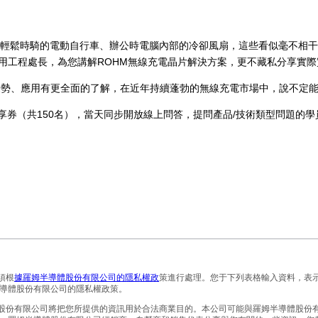
輕鬆時騎的電動自行車、辦公時電腦內部的冷卻風扇，這些看似毫不相干
)的應用工程處長，為您講解ROHM無線充電晶片解決方案，更不藏私分享實
優勢、應用有更全面的了解，在近年持續蓬勃的無線充電市場中，說不定
享券（共150名），當天同步開放線上問答，提問產品/技術類型問題的學
須根
據羅姆半導體股份有限公司的隱私權政
策進行處理。您于下列表格輸入資料，表
導體股份有限公司的隱私權政策。
體股份有限公司將把您所提供的資訊用於合法商業目的。本公司可能與羅姆半導體股份